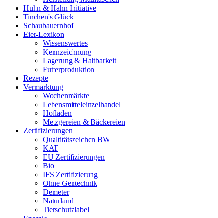
Huhn & Hahn Initiative
Tinchen's Glück
Schaubauernhof
Eier-Lexikon
Wissenswertes
Kennzeichnung
Lagerung & Haltbarkeit
Futterproduktion
Rezepte
Vermarktung
Wochenmärkte
Lebensmitteleinzelhandel
Hofladen
Metzgereien & Bäckereien
Zertifizierungen
Qualtitätszeichen BW
KAT
EU Zertifizierungen
Bio
IFS Zertifizierung
Ohne Gentechnik
Demeter
Naturland
Tierschutzlabel