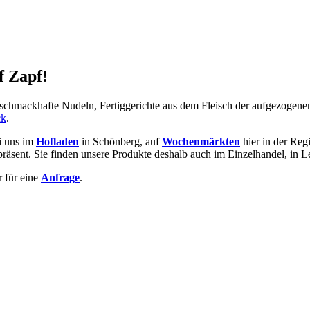
f Zapf!
 schmackhafte Nudeln, Fertiggerichte aus dem Fleisch der aufgezogenen
ck
.
ei uns im
Hofladen
in Schönberg, auf
Wochenmärkten
hier in der Reg
t präsent. Sie finden unsere Produkte deshalb auch im Einzelhandel, in
r für eine
Anfrage
.