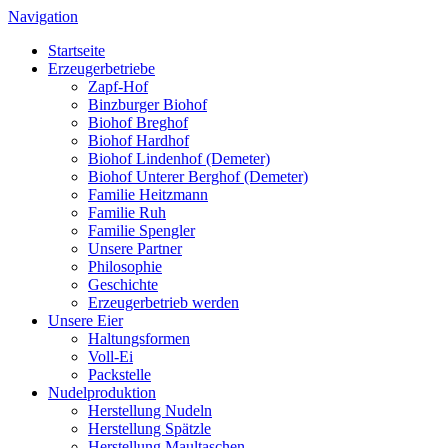
Navigation
Startseite
Erzeugerbetriebe
Zapf-Hof
Binzburger Biohof
Biohof Breghof
Biohof Hardhof
Biohof Lindenhof (Demeter)
Biohof Unterer Berghof (Demeter)
Familie Heitzmann
Familie Ruh
Familie Spengler
Unsere Partner
Philosophie
Geschichte
Erzeugerbetrieb werden
Unsere Eier
Haltungsformen
Voll-Ei
Packstelle
Nudelproduktion
Herstellung Nudeln
Herstellung Spätzle
Herstellung Maultaschen