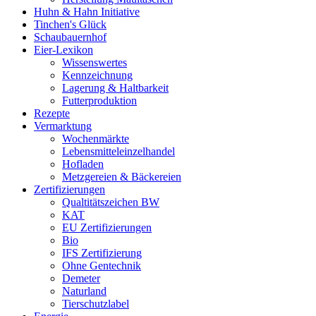
Huhn & Hahn Initiative
Tinchen's Glück
Schaubauernhof
Eier-Lexikon
Wissenswertes
Kennzeichnung
Lagerung & Haltbarkeit
Futterproduktion
Rezepte
Vermarktung
Wochenmärkte
Lebensmitteleinzelhandel
Hofladen
Metzgereien & Bäckereien
Zertifizierungen
Qualtitätszeichen BW
KAT
EU Zertifizierungen
Bio
IFS Zertifizierung
Ohne Gentechnik
Demeter
Naturland
Tierschutzlabel