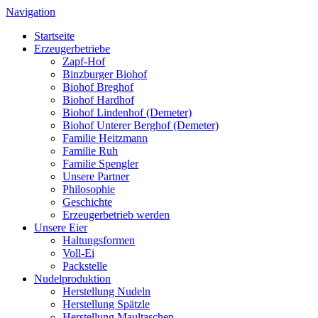
Navigation
Startseite
Erzeugerbetriebe
Zapf-Hof
Binzburger Biohof
Biohof Breghof
Biohof Hardhof
Biohof Lindenhof (Demeter)
Biohof Unterer Berghof (Demeter)
Familie Heitzmann
Familie Ruh
Familie Spengler
Unsere Partner
Philosophie
Geschichte
Erzeugerbetrieb werden
Unsere Eier
Haltungsformen
Voll-Ei
Packstelle
Nudelproduktion
Herstellung Nudeln
Herstellung Spätzle
Herstellung Maultaschen