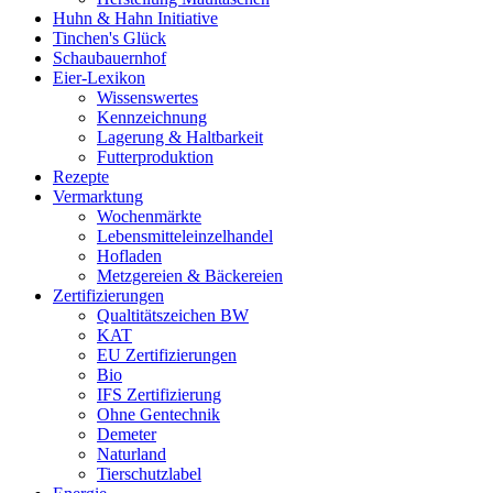
Huhn & Hahn Initiative
Tinchen's Glück
Schaubauernhof
Eier-Lexikon
Wissenswertes
Kennzeichnung
Lagerung & Haltbarkeit
Futterproduktion
Rezepte
Vermarktung
Wochenmärkte
Lebensmitteleinzelhandel
Hofladen
Metzgereien & Bäckereien
Zertifizierungen
Qualtitätszeichen BW
KAT
EU Zertifizierungen
Bio
IFS Zertifizierung
Ohne Gentechnik
Demeter
Naturland
Tierschutzlabel