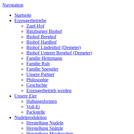
Navigation
Startseite
Erzeugerbetriebe
Zapf-Hof
Binzburger Biohof
Biohof Breghof
Biohof Hardhof
Biohof Lindenhof (Demeter)
Biohof Unterer Berghof (Demeter)
Familie Heitzmann
Familie Ruh
Familie Spengler
Unsere Partner
Philosophie
Geschichte
Erzeugerbetrieb werden
Unsere Eier
Haltungsformen
Voll-Ei
Packstelle
Nudelproduktion
Herstellung Nudeln
Herstellung Spätzle
Herstellung Maultaschen